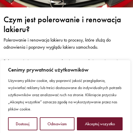
Czym jest polerowanie i renowacja
lakieru?
Polerowanie i renowacja lakieru to procesy, które służą do
odnowienia i poprawy wyglądu lakieru samochodu.
Polerowanie jest procesem mechanicznym, w którym używa się
specjalnego sprzętu i past do usuwania zarysowań i
Cenimy prywatność użytkowników
powierzchniowych uszkodzeń z lakieru. Polerowanie może
Używamy plików cookie, aby poprawić jakość przeglądania,
odmłodzić wygląd lakieru i nadać mu połysk.
wyświetlać reklamy lub treści dostosowane do indywidualnych potrzeb
użytkowników oraz analizować ruch na stronie. Kliknięcie przycisku
Renowacja lakieru jest bardziej zaawansowanym procesem, który
„Akceptuj wszystkie” oznacza zgodę na wykorzystywanie przez nas
może obejmować polerowanie, ale także inne kroki, takie jak
plików cookie.
usuwanie wad powłoki lakierniczej, naprawa uszkodzeń i
wypełnianie ubytków. Celem renowacji lakieru jest przywrócenie
Dostosuj
Odmawiam
Akceptuj wszystko
jego pierwotnego wyglądu i koloru, a także zwiększenie jego
odporności na uszkodzenia.